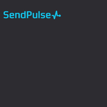
24 a 28 de novembro
50% de desconto
nos planos anuais
da SendPulse
Aproveite nossas ferramentas por um ano
inteiro com 50% de desconto, disponível apenas
de 24 a 28 de novembro.